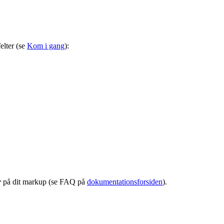
felter (se
Kom i gang
):
r
på dit markup (se FAQ på
dokumentationsforsiden
).