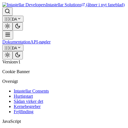
Intastellar Solutions
(åbner i nyt faneblad)
🇩🇰
DA
Dokumentation
API-nøgler
🇩🇰
DA
Version
v1
Cookie Banner
Oversigt
Intastellar Consents
Hurtigstart
Sådan virker det
Kernebegreber
Fejlfinding
JavaScript