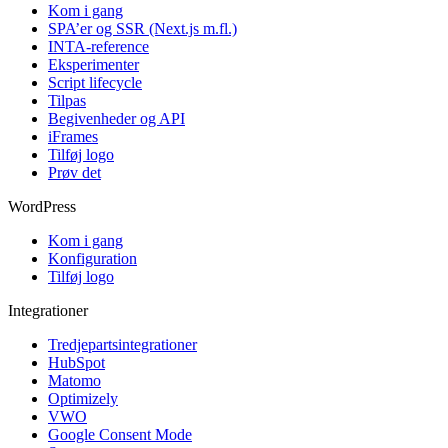
Kom i gang
SPA’er og SSR (Next.js m.fl.)
INTA-reference
Eksperimenter
Script lifecycle
Tilpas
Begivenheder og API
iFrames
Tilføj logo
Prøv det
WordPress
Kom i gang
Konfiguration
Tilføj logo
Integrationer
Tredjepartsintegrationer
HubSpot
Matomo
Optimizely
VWO
Google Consent Mode