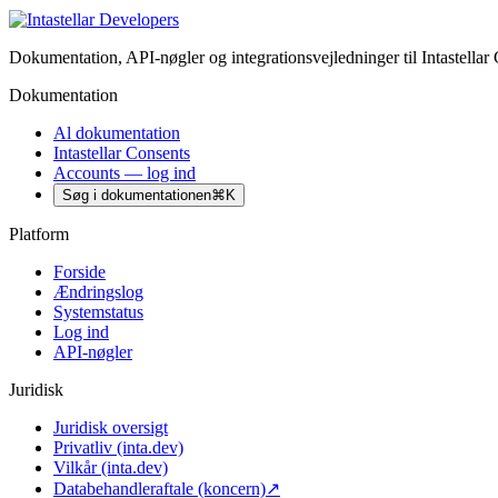
Dokumentation, API-nøgler og integrationsvejledninger til Intastellar 
Dokumentation
Al dokumentation
Intastellar Consents
Accounts — log ind
Søg i dokumentationen
⌘K
Platform
Forside
Ændringslog
Systemstatus
Log ind
API-nøgler
Juridisk
Juridisk oversigt
Privatliv (inta.dev)
Vilkår (inta.dev)
Databehandleraftale (koncern)
↗