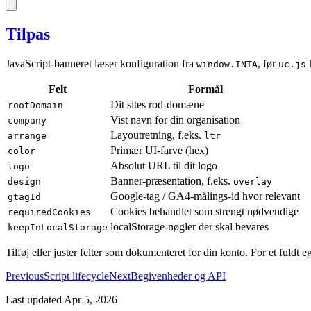
Tilpas
JavaScript-banneret læser konfiguration fra
, før
k
window.INTA
uc.js
Felt
Formål
Dit sites rod-domæne
rootDomain
Vist navn for din organisation
company
Layoutretning, f.eks.
arrange
ltr
Primær UI-farve (hex)
color
Absolut URL til dit logo
logo
Banner-præsentation, f.eks.
design
overlay
Google-tag / GA4-målings-id hvor relevant
gtagId
Cookies behandlet som strengt nødvendige
requiredCookies
localStorage-nøgler der skal bevares
keepInLocalStorage
Tilføj eller juster felter som dokumenteret for din konto. For et fuld
Previous
Script lifecycle
Next
Begivenheder og API
Last updated
Apr 5, 2026